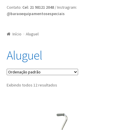
Home
Contato:
Cel: 21 98121 2048
/ Instragram:
@baraoequipamentosespeciais
Minha conta
Nossas Lojas
Início
Aluguel
Quote Request
Aluguel
Request a Quote
Exibindo todos 12 resultados