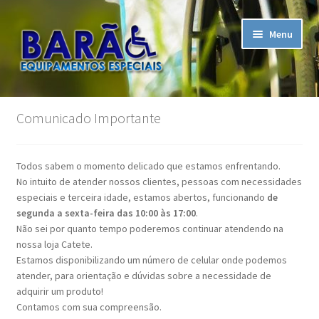
Pular
Pular
Menu
para
para
navegação
o
conteúdo
Início
Comunicado Importante
A Empresa
Todos sabem o momento delicado que estamos enfrentando.
Assistência Técnica
No intuito de atender nossos clientes, pessoas com necessidades
especiais e terceira idade, estamos abertos, funcionando
de
Carrinho
segunda a sexta-feira das 10:00 às 17:00
.
Não sei por quanto tempo poderemos continuar atendendo na
nossa loja Catete.
Contato
Estamos disponibilizando um número de celular onde podemos
atender, para orientação e dúvidas sobre a necessidade de
Finalizar compra
adquirir um produto!
Contamos com sua compreensão.