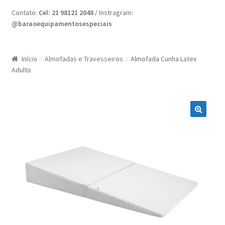
Home
Contato:
Cel: 21 98121 2048
/ Instragram:
@baraoequipamentosespeciais
Minha conta
Nossas Lojas
Início
Almofadas e Travesseiros
Almofada Cunha Latex
Adulto
Quote Request
Request a Quote