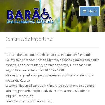
Pular
Pular
Menu
para
para
navegação
o
conteúdo
Início
Comunicado Importante
A Empresa
Todos sabem o momento delicado que estamos enfrentando.
Assistência Técnica
No intuito de atender nossos clientes, pessoas com necessidades
especiais e terceira idade, estamos abertos, funcionando
de
Carrinho
segunda a sexta-feira das 10:00 às 17:00
.
Não sei por quanto tempo poderemos continuar atendendo na
nossa loja Catete.
Contato
Estamos disponibilizando um número de celular onde podemos
atender, para orientação e dúvidas sobre a necessidade de
Finalizar compra
adquirir um produto!
Contamos com sua compreensão.