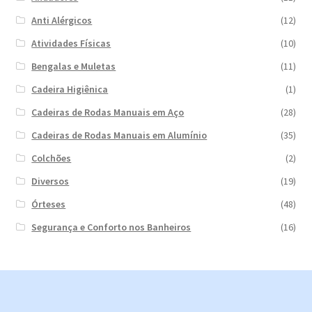
Anti Alérgicos
(12)
Atividades Físicas
(10)
Bengalas e Muletas
(11)
Cadeira Higiênica
(1)
Cadeiras de Rodas Manuais em Aço
(28)
Cadeiras de Rodas Manuais em Alumínio
(35)
Colchões
(2)
Diversos
(19)
Órteses
(48)
Segurança e Conforto nos Banheiros
(16)