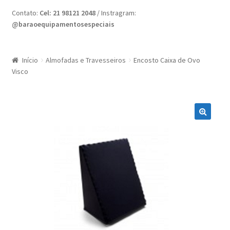
Home
Contato:
Cel: 21 98121 2048
/ Instragram:
@baraoequipamentosespeciais
Minha conta
Nossas Lojas
Início
Almofadas e Travesseiros
Encosto Caixa de Ovo
Visco
Quote Request
Request a Quote