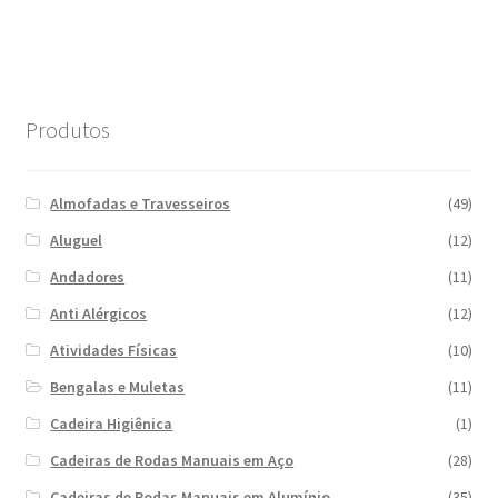
Produtos
Almofadas e Travesseiros
(49)
Aluguel
(12)
Andadores
(11)
Anti Alérgicos
(12)
Atividades Físicas
(10)
Bengalas e Muletas
(11)
Cadeira Higiênica
(1)
Cadeiras de Rodas Manuais em Aço
(28)
Cadeiras de Rodas Manuais em Alumínio
(35)