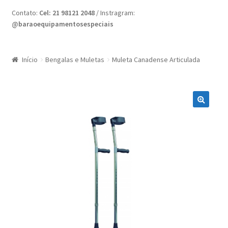
Home
Contato:
Cel: 21 98121 2048
/ Instragram:
@baraoequipamentosespeciais
Minha conta
Nossas Lojas
Início
Bengalas e Muletas
Muleta Canadense Articulada
Quote Request
Request a Quote