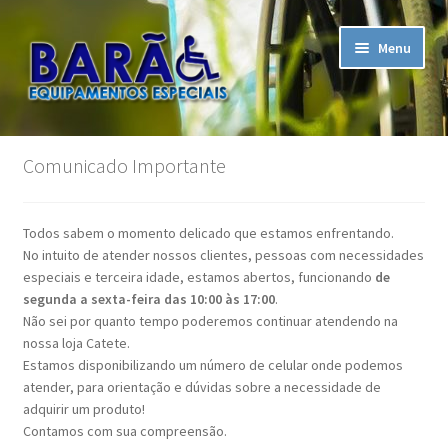
Pular
Pular
Menu
para
para
navegação
o
conteúdo
Início
Comunicado Importante
A Empresa
Todos sabem o momento delicado que estamos enfrentando.
Assistência Técnica
No intuito de atender nossos clientes, pessoas com necessidades
especiais e terceira idade, estamos abertos, funcionando
de
Carrinho
segunda a sexta-feira das 10:00 às 17:00
.
Não sei por quanto tempo poderemos continuar atendendo na
nossa loja Catete.
Contato
Estamos disponibilizando um número de celular onde podemos
atender, para orientação e dúvidas sobre a necessidade de
Finalizar compra
adquirir um produto!
Contamos com sua compreensão.