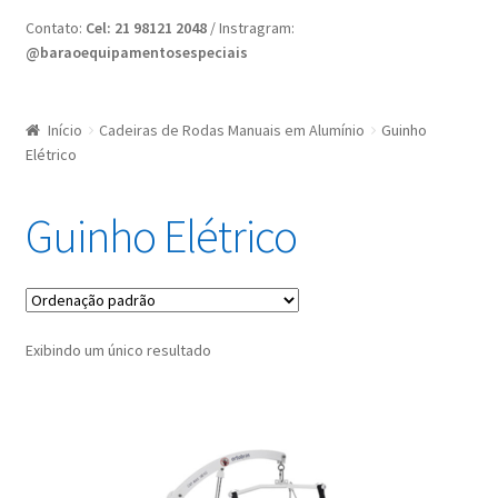
Home
Contato:
Cel: 21 98121 2048
/ Instragram:
@baraoequipamentosespeciais
Minha conta
Nossas Lojas
Início
Cadeiras de Rodas Manuais em Alumínio
Guinho
Elétrico
Quote Request
Guinho Elétrico
Request a Quote
Exibindo um único resultado