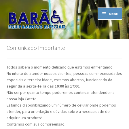
Pular
Pular
Menu
para
para
navegação
o
conteúdo
Início
Comunicado Importante
A Empresa
Todos sabem o momento delicado que estamos enfrentando.
Assistência Técnica
No intuito de atender nossos clientes, pessoas com necessidades
especiais e terceira idade, estamos abertos, funcionando
de
Carrinho
segunda a sexta-feira das 10:00 às 17:00
.
Não sei por quanto tempo poderemos continuar atendendo na
nossa loja Catete.
Contato
Estamos disponibilizando um número de celular onde podemos
atender, para orientação e dúvidas sobre a necessidade de
Finalizar compra
adquirir um produto!
Contamos com sua compreensão.