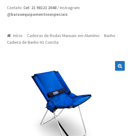
Home
Contato:
Cel: 21 98121 2048
/ Instragram:
@baraoequipamentosespeciais
Minha conta
Nossas Lojas
Início
Cadeiras de Rodas Manuais em Alumínio
Banho
Cadeira de Banho H1 Concha
Quote Request
Request a Quote