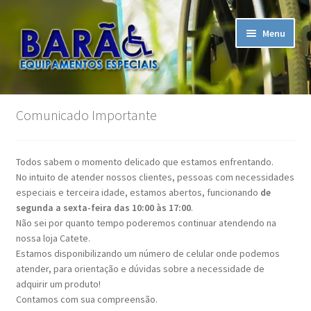
Pular
Pular
Menu
para
para
navegação
o
conteúdo
Início
Comunicado Importante
A Empresa
Todos sabem o momento delicado que estamos enfrentando.
Assistência Técnica
No intuito de atender nossos clientes, pessoas com necessidades
especiais e terceira idade, estamos abertos, funcionando
de
Carrinho
segunda a sexta-feira das 10:00 às 17:00
.
Não sei por quanto tempo poderemos continuar atendendo na
nossa loja Catete.
Contato
Estamos disponibilizando um número de celular onde podemos
atender, para orientação e dúvidas sobre a necessidade de
Finalizar compra
adquirir um produto!
Contamos com sua compreensão.