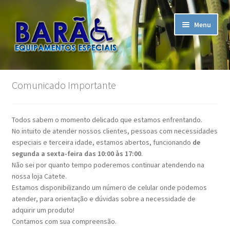
Pular
Pular
Menu
para
para
navegação
o
conteúdo
Início
Comunicado Importante
A Empresa
Todos sabem o momento delicado que estamos enfrentando.
Assistência Técnica
No intuito de atender nossos clientes, pessoas com necessidades
especiais e terceira idade, estamos abertos, funcionando
de
Carrinho
segunda a sexta-feira das 10:00 às 17:00
.
Não sei por quanto tempo poderemos continuar atendendo na
nossa loja Catete.
Contato
Estamos disponibilizando um número de celular onde podemos
atender, para orientação e dúvidas sobre a necessidade de
Finalizar compra
adquirir um produto!
Contamos com sua compreensão.