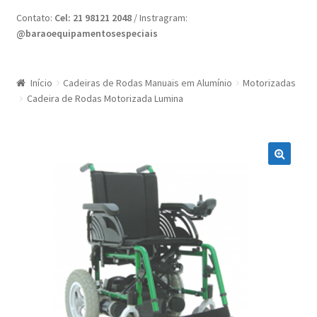
Home
Contato:
Cel: 21 98121 2048
/ Instragram:
@baraoequipamentosespeciais
Minha conta
Nossas Lojas
Início
Cadeiras de Rodas Manuais em Alumínio
Motorizadas
Cadeira de Rodas Motorizada Lumina
Quote Request
Request a Quote