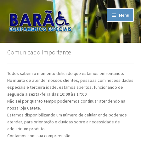
Pular
Pular
Menu
para
para
navegação
o
conteúdo
Início
Comunicado Importante
A Empresa
Todos sabem o momento delicado que estamos enfrentando.
Assistência Técnica
No intuito de atender nossos clientes, pessoas com necessidades
especiais e terceira idade, estamos abertos, funcionando
de
Carrinho
segunda a sexta-feira das 10:00 às 17:00
.
Não sei por quanto tempo poderemos continuar atendendo na
nossa loja Catete.
Contato
Estamos disponibilizando um número de celular onde podemos
atender, para orientação e dúvidas sobre a necessidade de
Finalizar compra
adquirir um produto!
Contamos com sua compreensão.