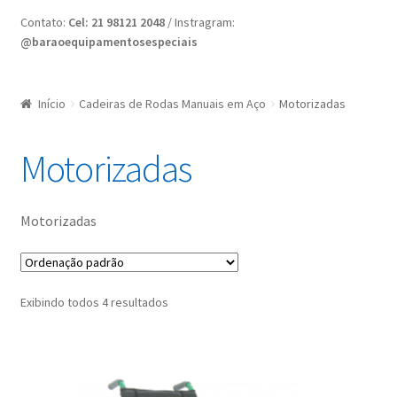
Home
Contato:
Cel: 21 98121 2048
/ Instragram:
@baraoequipamentosespeciais
Minha conta
Nossas Lojas
Início
Cadeiras de Rodas Manuais em Aço
Motorizadas
Quote Request
Motorizadas
Request a Quote
Motorizadas
Exibindo todos 4 resultados