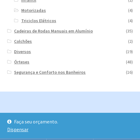
Motorizadas
(4)
Triciclos Elétricos
(4)
Cadeiras de Rodas Manuais em Alumínio
(35)
Colchões
(2)
Diversos
(19)
Órteses
(48)
Segurança e Conforto nos Banheiros
(16)
© 2026
Faça seu orçamento.
Construído com Storefront e WooCommerce
Dispensar