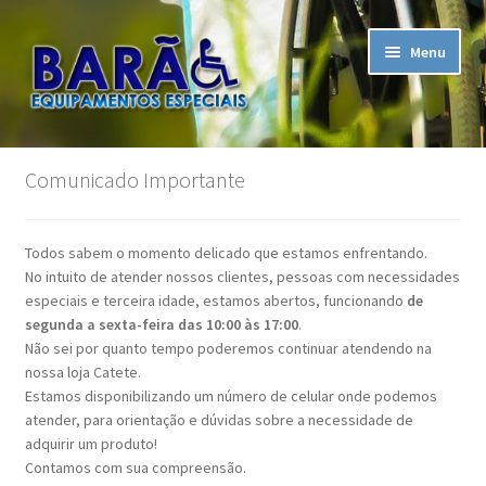
Pular
Pular
Menu
para
para
navegação
o
conteúdo
Início
Comunicado Importante
A Empresa
Todos sabem o momento delicado que estamos enfrentando.
Assistência Técnica
No intuito de atender nossos clientes, pessoas com necessidades
especiais e terceira idade, estamos abertos, funcionando
de
Carrinho
segunda a sexta-feira das 10:00 às 17:00
.
Não sei por quanto tempo poderemos continuar atendendo na
nossa loja Catete.
Contato
Estamos disponibilizando um número de celular onde podemos
atender, para orientação e dúvidas sobre a necessidade de
Finalizar compra
adquirir um produto!
Contamos com sua compreensão.