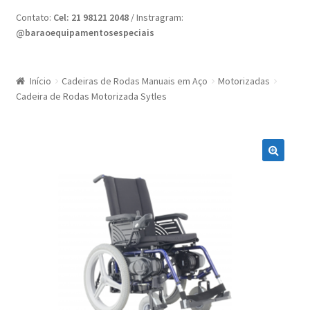
Home
Contato:
Cel: 21 98121 2048
/ Instragram:
@baraoequipamentosespeciais
Minha conta
Nossas Lojas
Início
Cadeiras de Rodas Manuais em Aço
Motorizadas
Cadeira de Rodas Motorizada Sytles
Quote Request
Request a Quote